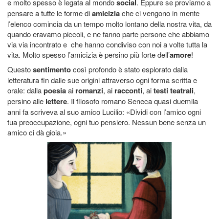
e molto spesso è legata al mondo
social
. Eppure se proviamo a
pensare a tutte le forme di
amicizia
che ci vengono in mente
l’elenco comincia da un tempo molto lontano della nostra vita, da
quando eravamo piccoli, e ne fanno parte persone che abbiamo
via via incontrato e che hanno condiviso con noi a volte tutta la
vita. Molto spesso l’amicizia è persino più forte dell’
amore
!
Questo
sentimento
così profondo è stato esplorato dalla
letteratura fin dalle sue origini attraverso ogni forma scritta e
orale: dalla
poesia
ai
romanzi
, ai
racconti
, ai
testi teatrali
,
persino alle
lettere
. Il filosofo romano Seneca quasi duemila
anni fa scriveva al suo amico Lucilio: «Dividi con l’amico ogni
tua preoccupazione, ogni tuo pensiero. Nessun bene senza un
amico ci dà gioia.»