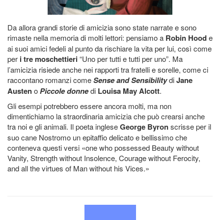
Da allora grandi storie di amicizia sono state narrate e sono
rimaste nella memoria di molti lettori: pensiamo a
Robin Hood
e
ai suoi amici fedeli al punto da rischiare la vita per lui, così come
per
i tre moschettieri
“Uno per tutti e tutti per uno”. Ma
l’amicizia risiede anche nei rapporti tra fratelli e sorelle, come ci
raccontano romanzi come
Sense and Sensibility
di
Jane
Austen
o
Piccole donne
di
Louisa May Alcott
.
Gli esempi potrebbero essere ancora molti, ma non
dimentichiamo la straordinaria amicizia che può crearsi anche
tra noi e gli animali. Il poeta inglese
George Byron
scrisse per il
suo cane Nostromo un epitaffio delicato e bellissimo che
conteneva questi versi «one who possessed Beauty without
Vanity, Strength without Insolence, Courage without Ferocity,
and all the virtues of Man without his Vices.»