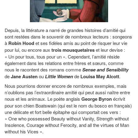
Depuis, la littérature a narré de grandes histoires d’amitié qui
sont restées dans le souvenir de nombreux lecteurs : songeons
à
Robin Hood
et ses fidèles amis au point de risquer leur vie
pour lui, ou encore aux
trois mousquetaires
et leur devise :
« Un pour tous, tous pour un ». Cependant, l’amitié réside
également dans les relations entre frères et sœurs, comme
nous le racontent des romans comme
Sense an
d Sensibility
de
Jane Austen
ou
Little Women
de
Louisa May Alcott
.
Nous pourrions donner encore de nombreux exemples, mais
n’oublions pas l’extraordinaire amitié qui peut aussi naître entre
nous et les animaux. Le poète anglais
George Byron
écrivit
pour son chien Boatswain (qui est le nom du bosco en français)
une délicate et fort belle épitaphe qui comportait ces vers :
« One who possessed Beauty without Vanity, Strength without
Insolence, Courage without Ferocity, and all the virtues of Man
without his Vices ».