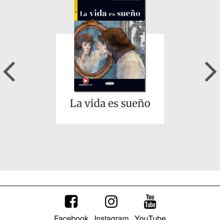
Don Quijote de La
Mancha
Previous
La vida es sueño
El conde Lucanor
Facebook
Instagram
YouTube