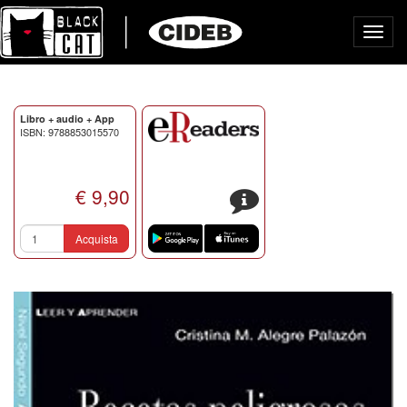
Toggl
navig
Libro + audio + App
ISBN: 9788853015570
€ 9,90
s
Acquista