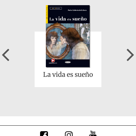
El casamiento
engañoso - El
coloquio de los
perros
Previous
La vida es sueño
Amaia se conecta