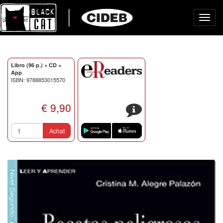
Toggl
navig
Libro (96 p.) + CD +
App
ISBN: 9788853015570
€ 9,90
s
Achat