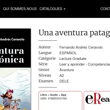
QUI SOMMES-NOUS
CATALOGUES
CONT
Una aventura pata
Fernando Andrés Ceravolo
Auteur
ESPAÑOL
Langue
Lecture Graduée
Catégorie
Leer y aprender - Competencias
Série
Aventure
Genre
A2
Niveau
DELE
Examen
Libro + Audio + App
ISBN: 9788853037060