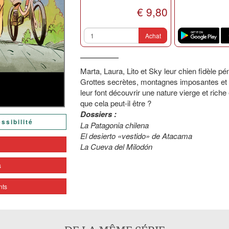
€ 9,80
Achat
Marta, Laura, Lito et Sky leur chien fidèle p
Grottes secrètes, montagnes imposantes et 
leur font découvrir une nature vierge et rich
que cela peut-il être ?
Dossiers :
ssibilité
La Patagonia chilena
El desierto «vestido» de Atacama
e
La Cueva del Milodón
s
nts