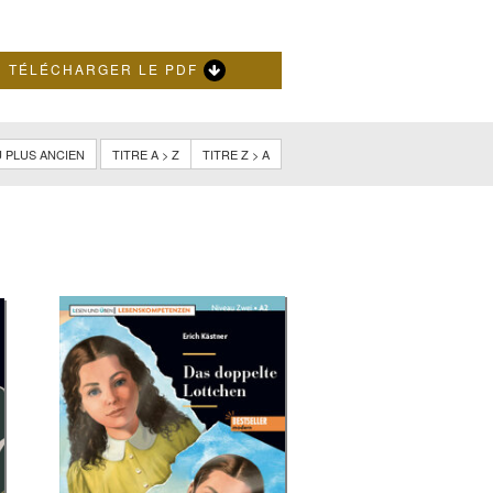
TÉLÉCHARGER LE PDF
 PLUS ANCIEN
TITRE A > Z
TITRE Z > A