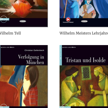
ilhelm Tell
Wilhelm Meisters Lehrjahr