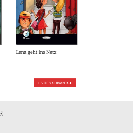
Lena geht ins Netz
LIVRES SUIVANTS
R