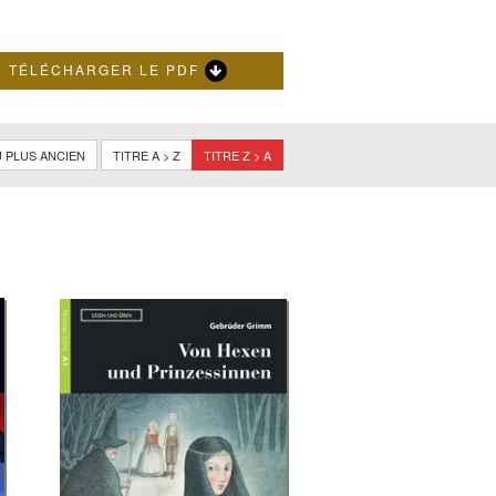
TÉLÉCHARGER LE PDF
 PLUS ANCIEN
TITRE A > Z
TITRE Z > A