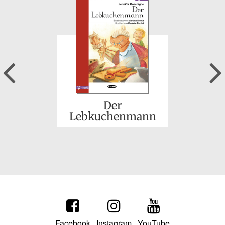
Jeder stirbt für sich
allein
Previous
Der
Lebkuchenmann
Emil und die
Detektive
Facebook
Instagram
YouTube