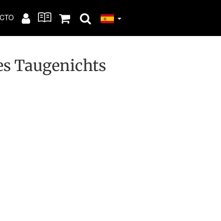
CTO
es Taugenichts