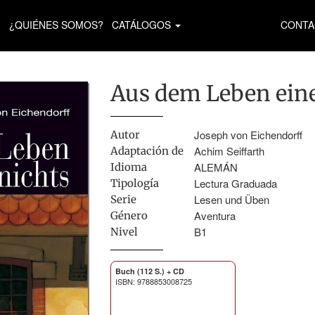
¿QUIÉNES SOMOS?
CATÁLOGOS
CONTA
Aus dem Leben ein
Joseph von Eichendorff
Autor
Achim Seiffarth
Adaptación de
ALEMÁN
Idioma
Lectura Graduada
Tipología
Lesen und Üben
Serie
Aventura
Género
B1
Nivel
Buch (112 S.) + CD
ISBN: 9788853008725