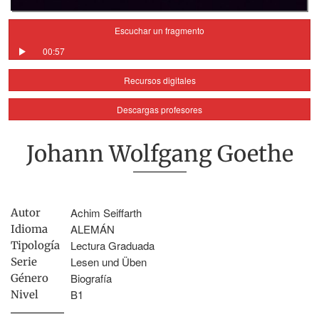
Escuchar un fragmento
00:57
Recursos digitales
Descargas profesores
Johann Wolfgang Goethe
Achim Seiffarth
Autor
ALEMÁN
Idioma
Lectura Graduada
Tipología
Lesen und Üben
Serie
Biografía
Género
B1
Nivel