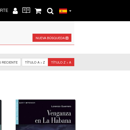
RTE
NUEVA BÚSQUEDA
S RECIENTE
TÍTULO A > Z
TÍTULO Z > A