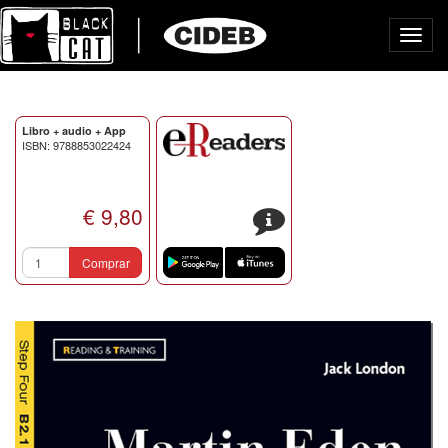
Toggl
navig
Libro + audio + App
ISBN: 9788853022424
€ 9,80
s
Comprar