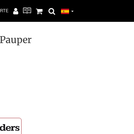
RTE
 Pauper