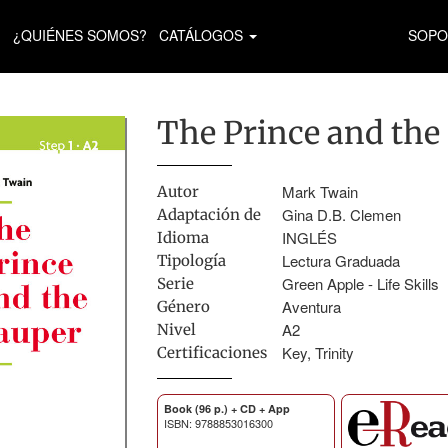
¿QUIÉNES SOMOS?
CATÁLOGOS
SOPO
The Prince and the
Mark Twain
Autor
Gina D.B. Clemen
Adaptación de
INGLÉS
Idioma
Lectura Graduada
Tipología
Green Apple - Life Skills
Serie
Aventura
Género
A2
Nivel
Key, Trinity
Certificaciones
Book (96 p.) + CD + App
ISBN: 9788853016300