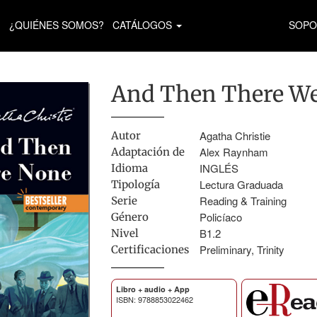
¿QUIÉNES SOMOS?
CATÁLOGOS
SOPO
And Then There W
Agatha Christie
Autor
Alex Raynham
Adaptación de
INGLÉS
Idioma
Lectura Graduada
Tipología
Reading & Training
Serie
Policíaco
Género
B1.2
Nivel
Preliminary, Trinity
Certificaciones
Libro + audio + App
ISBN: 9788853022462