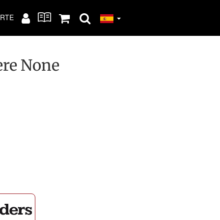
RTE
ere None