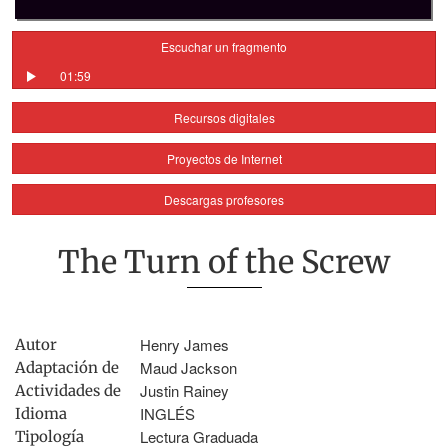
Escuchar un fragmento
01:59
Recursos digitales
Proyectos de Internet
Descargas profesores
The Turn of the Screw
Henry James
Autor
Maud Jackson
Adaptación de
Justin Rainey
Actividades de
INGLÉS
Idioma
Lectura Graduada
Tipología