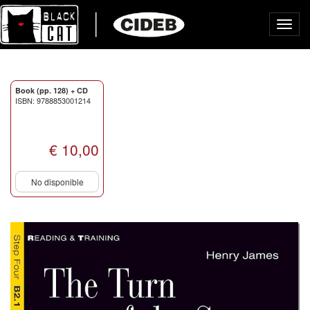
Toggl
navig
Book (pp. 128) + CD
ISBN: 9788853001214
€ 10,00
No disponible