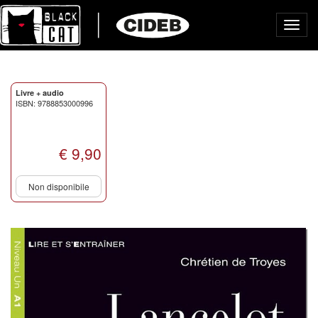
Toggl
navig
Livre + audio
ISBN: 9788853000996
€ 9,90
Non disponibile