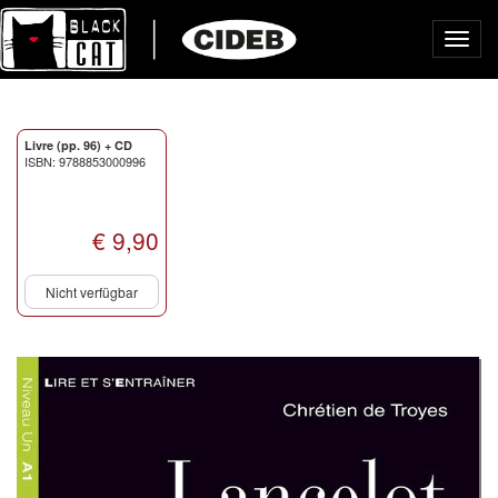
Toggl
navig
Livre (pp. 96) + CD
ISBN: 9788853000996
€ 9,90
Nicht verfügbar