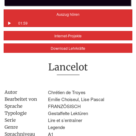
Auszug hören
01:59
Internet-Projekte
Download Lehrkräfte
Lancelot
Chrétien de Troyes
Autor
Emilie Choiseul, Lise Pascal
Bearbeitet von
FRANZÖSISCH
Sprache
Gestaffelte Lektüren
Typologie
Lire et s’entraîner
Serie
Legende
Genre
A1
Sprachniveau