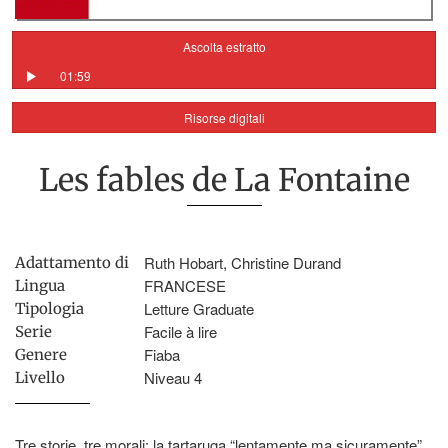
Ascolta estratto
01:59
Risorse digitali
Les fables de La Fontaine
Ruth Hobart, Christine Durand
Adattamento di
FRANCESE
Lingua
Letture Graduate
Tipologia
Facile à lire
Serie
Fiaba
Genere
Niveau 4
Livello
Tre storie, tre morali: la tartaruga “lentamente ma sicuramente”