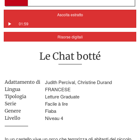
Ascolta estratto
01:59
Risorse digitali
Le Chat botté
Judith Percival, Christine Durand
Adattamento di
FRANCESE
Lingua
Letture Graduate
Tipologia
Facile à lire
Serie
Fiaba
Genere
Niveau 4
Livello
In un castello vive un orco che terrorizza gli abitanti del piccolo