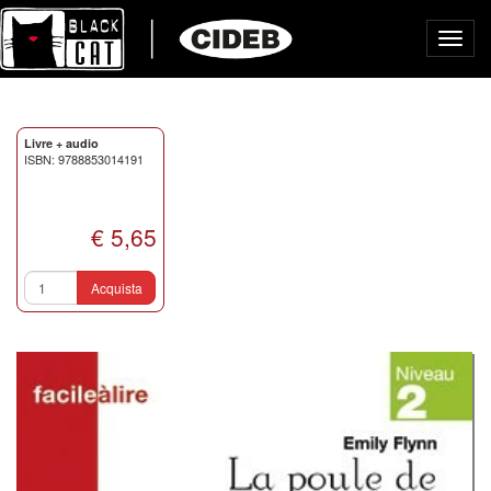
Toggl
navig
Livre + audio
ISBN: 9788853014191
€ 5,65
Acquista