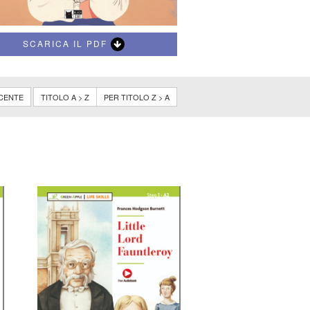
SCARICA IL PDF
CENTE
TITOLO A > Z
PER TITOLO Z > A