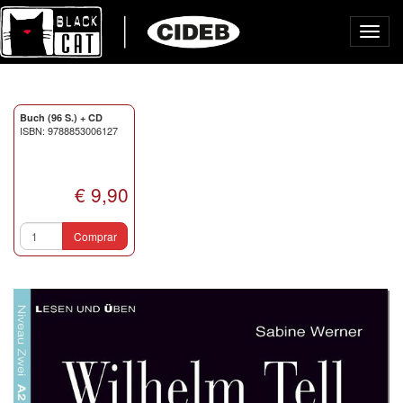
Toggl
navig
Buch (96 S.) + CD
ISBN: 9788853006127
€ 9,90
Comprar