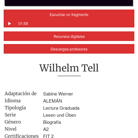
Escuchar un fragmento
01:59
Recursos digitales
Descargas profesores
Wilhelm Tell
Sabine Werner
Adaptación de
ALEMÁN
Idioma
Lectura Graduada
Tipología
Lesen und Üben
Serie
Biografía
Género
A2
Nivel
FIT 2
Certificaciones