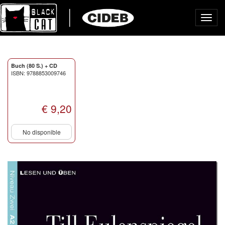
Toggl
navig
Buch (80 S.) + CD
ISBN: 9788853009746
€ 9,20
No disponible