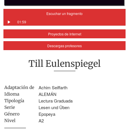
Escuchar un fragmento
01:59
Proyectos de Internet
Descargas profesores
Till Eulenspiegel
Achim Seiffarth
Adaptación de
ALEMÁN
Idioma
Lectura Graduada
Tipología
Lesen und Üben
Serie
Epopeya
Género
A2
Nivel