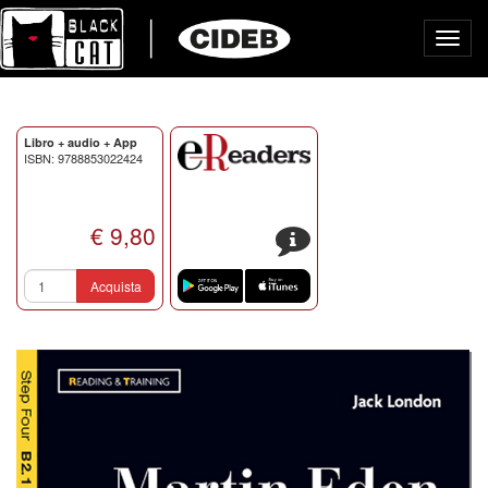
Toggl
navig
Libro + audio + App
ISBN: 9788853022424
€ 9,80
s
Acquista