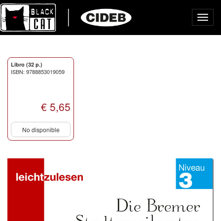
Toggl
navig
Libro (32 p.)
ISBN: 9788853019059
€ 5,65
No disponible