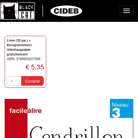
Toggl
navig
Livre (32 pp.) +
Enregistrement
téléchargeable
gratuitement
ISBN: 9788853007568
€ 5,35
Comprar