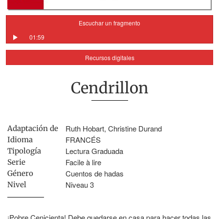
Escuchar un fragmento
01:59
Recursos digitales
Cendrillon
Ruth Hobart, Christine Durand
Adaptación de
FRANCÉS
Idioma
Lectura Graduada
Tipología
Facile à lire
Serie
Cuentos de hadas
Género
Niveau 3
Nivel
¡Pobre Cenicienta! Debe quedarse en casa para hacer todas las