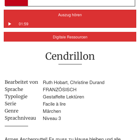
Auszug hören
01:59
Digitale Ressourcen
Cendrillon
Ruth Hobart, Christine Durand
Bearbeitet von
FRANZÖSISCH
Sprache
Gestaffelte Lektüren
Typologie
Facile à lire
Serie
Märchen
Genre
Niveau 3
Sprachniveau
Armes Aschenputtel! Es muss zu Hause bleiben und alle