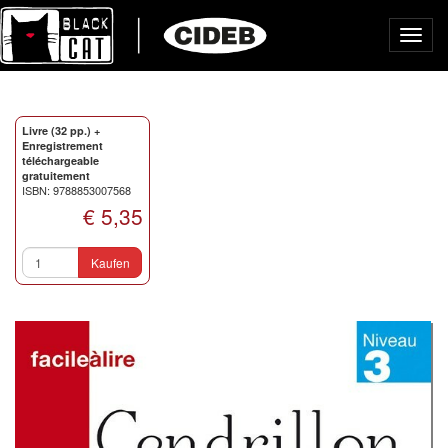
Toggl
navig
Livre (32 pp.) +
Enregistrement
téléchargeable
gratuitement
ISBN: 9788853007568
€ 5,35
Kaufen