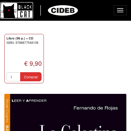
Toggl
navig
Libro (96 p.) + CD
ISBN: 9788877548108
€ 9,90
Comprar