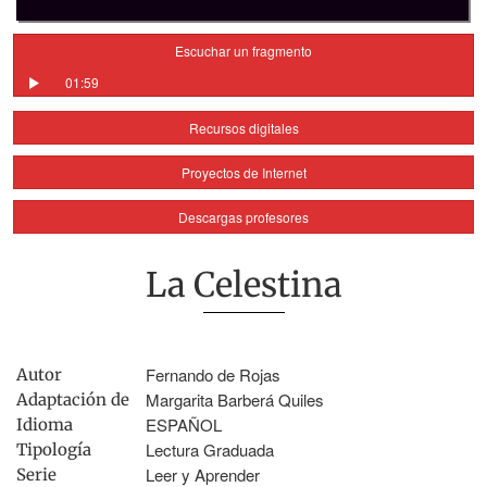
Escuchar un fragmento
01:59
Recursos digitales
Proyectos de Internet
Descargas profesores
La Celestina
Fernando de Rojas
Autor
Margarita Barberá Quiles
Adaptación de
ESPAÑOL
Idioma
Lectura Graduada
Tipología
Leer y Aprender
Serie