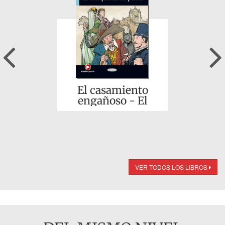
Previous
El casamiento
engañoso - El
coloquio de los
perros
VER TODOS LOS LIBROS