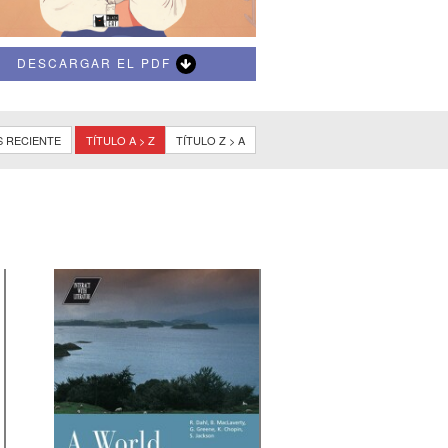
DESCARGAR EL PDF
S RECIENTE
TÍTULO A > Z
TÍTULO Z > A