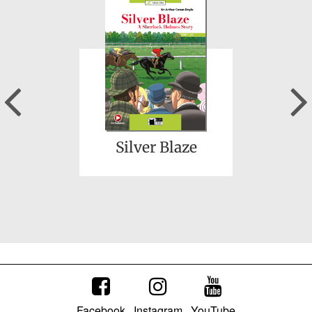
A Selection from
Dubliners
Previous
Silver Blaze
Mind the
Characters
Facebook
Instagram
YouTube