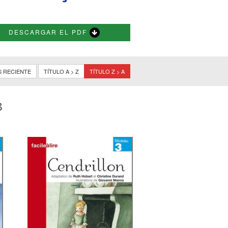
DESCARGAR EL PDF
S RECIENTE
TÍTULO A > Z
TÍTULO Z > A
3