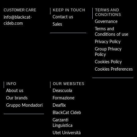
Great English
Monarchs and their
Times