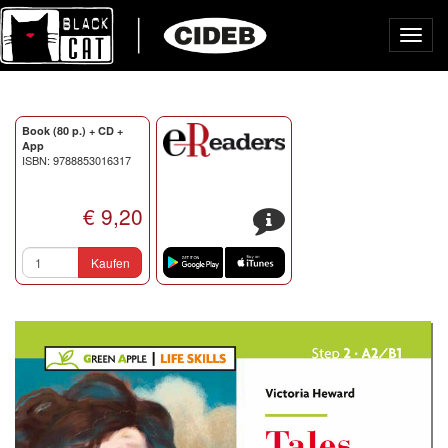
Toggl
navig
Book (80 p.) + CD +
App
ISBN: 9788853016317
€ 9,20
s
Kaufen