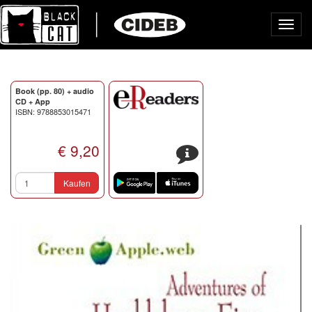
Toggl
navig
Book (pp. 80) + audio
CD + App
ISBN: 9788853015471
€ 9,20
s
Kaufen