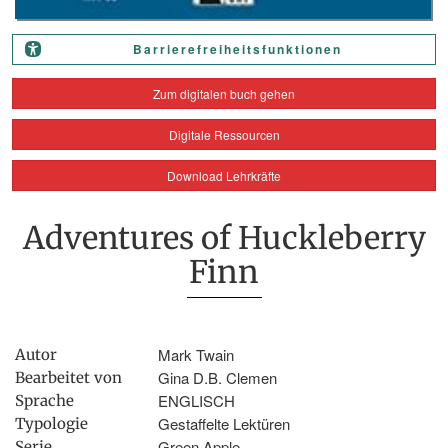
Barrierefreiheitsfunktionen
Zum digitalen buch gehen
Digitale Ressourcen
Download Lehrkräfte
Adventures of Huckleberry
Finn
Mark Twain
Autor
Gina D.B. Clemen
Bearbeitet von
ENGLISCH
Sprache
Gestaffelte Lektüren
Typologie
Green Apple
Serie