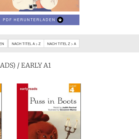
PDF HERUNTERLADEN
NEN
NACH TITEL A > Z
NACH TITEL Z > A
ADS)
/ EARLY A1