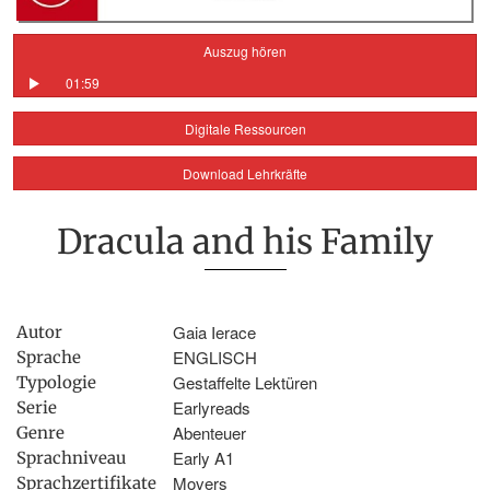
Auszug hören
01:59
Digitale Ressourcen
Download Lehrkräfte
Dracula and his Family
Gaia Ierace
Autor
ENGLISCH
Sprache
Gestaffelte Lektüren
Typologie
Earlyreads
Serie
Abenteuer
Genre
Early A1
Sprachniveau
Movers
Sprachzertifikate