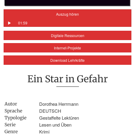
Auszug hören
01:59
Digitale Ressourcen
Internet-Projekte
Download Lehrkräfte
Ein Star in Gefahr
Dorothea Herrmann
Autor
DEUTSCH
Sprache
Gestaffelte Lektüren
Typologie
Lesen und Üben
Serie
Krimi
Genre