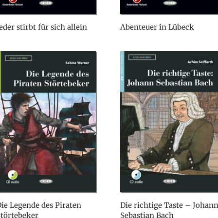
eder stirbt für sich allein
Abenteuer in Lübeck
ie Legende des Piraten
Die richtige Taste – Johan
törtebeker
Sebastian Bach