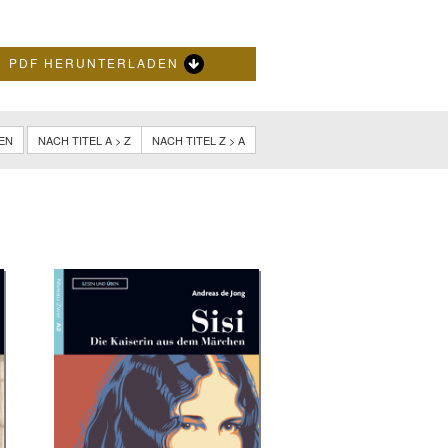
PDF HERUNTERLADEN
NEN
NACH TITEL A > Z
NACH TITEL Z > A