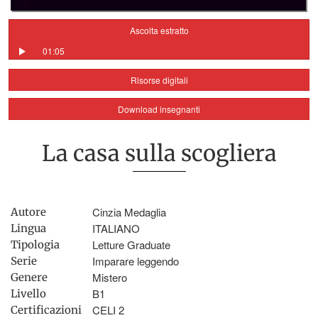
Ascolta estratto
01:05
Risorse digitali
Download insegnanti
La casa sulla scogliera
Cinzia Medaglia
Autore
ITALIANO
Lingua
Letture Graduate
Tipologia
Imparare leggendo
Serie
Mistero
Genere
B1
Livello
CELI 2
Certificazioni