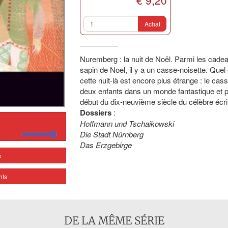
€ 9,20
Achat
Nuremberg : la nuit de Noël. Parmi les cade
sapin de Noel, il y a un casse-noisette. Quel
cette nuit-là est encore plus étrange : le cas
deux enfants dans un monde fantastique et p
début du dix-neuvième siècle du célèbre écr
Dossiers
:
Hoffmann und Tschaikowski
Die Stadt Nürnberg
Das Erzgebirge
s
nts
DE LA MÊME SÉRIE