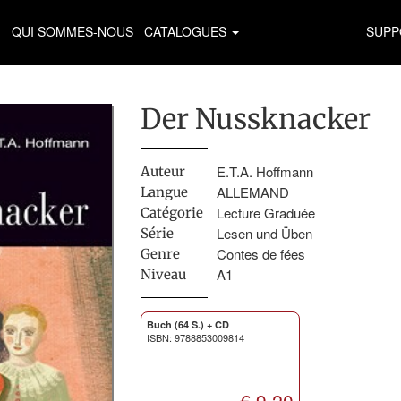
QUI SOMMES-NOUS
CATALOGUES
SUPP
Der Nussknacker
E.T.A. Hoffmann
Auteur
ALLEMAND
Langue
Lecture Graduée
Catégorie
Lesen und Üben
Série
Contes de fées
Genre
A1
Niveau
Buch (64 S.) + CD
ISBN: 9788853009814