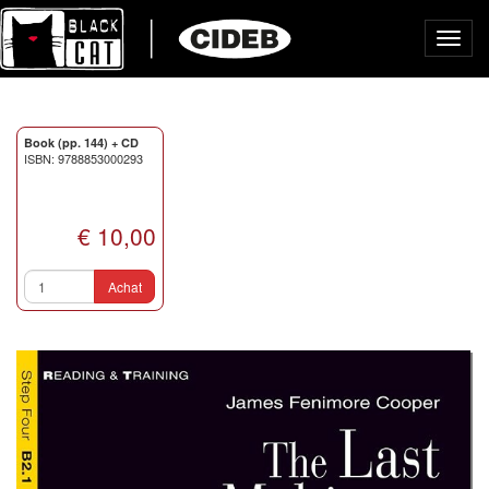
Toggl
navig
Book (pp. 144) + CD
ISBN: 9788853000293
€ 10,00
Achat