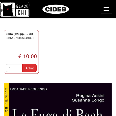
Toggl
navig
Libro (128 pp.) + CD
ISBN: 9788853001801
€ 10,00
Achat