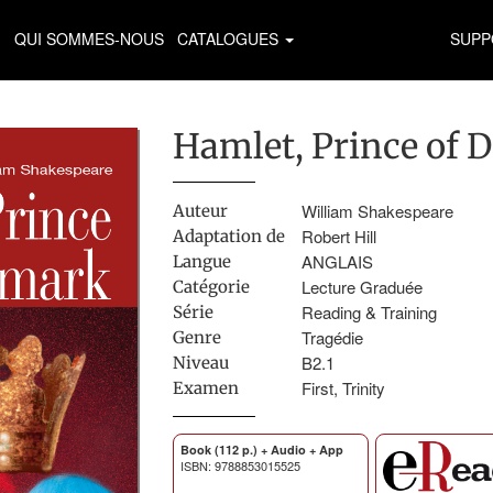
QUI SOMMES-NOUS
CATALOGUES
SUPP
Hamlet, Prince of
William Shakespeare
Auteur
Robert Hill
Adaptation de
ANGLAIS
Langue
Lecture Graduée
Catégorie
Reading & Training
Série
Tragédie
Genre
B2.1
Niveau
First, Trinity
Examen
Book (112 p.) + Audio + App
ISBN: 9788853015525