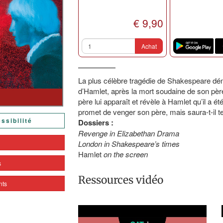
€ 9,90
Achat
La plus célèbre tragédie de Shakespeare dé
d’Hamlet, après la mort soudaine de son père 
père lui apparaît et révèle à Hamlet qu’il a 
promet de venger son père, mais saura-t-il 
ssibilité
Dossiers :
Revenge in Elizabethan Drama
London in Shakespeare’s times
e
Hamlet
on the screen
s
Ressources vidéo
nts