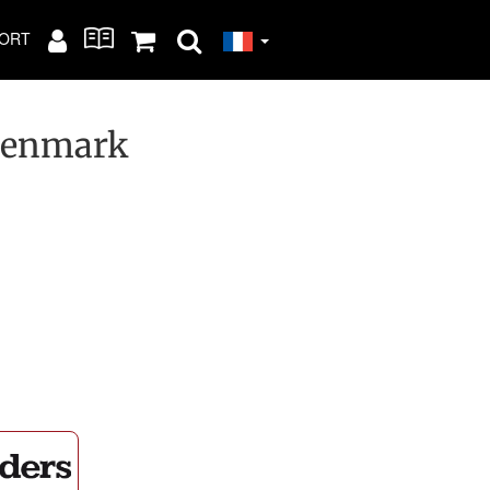
ORT
 Denmark