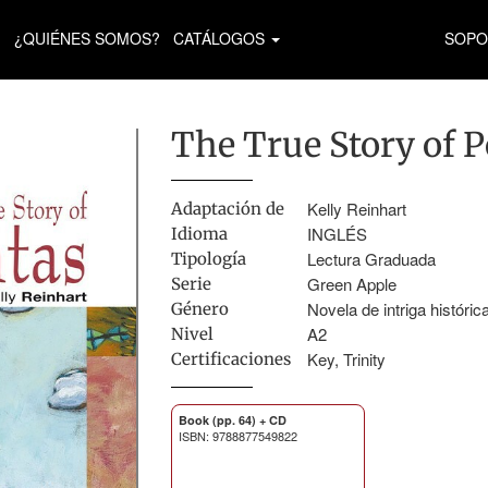
¿QUIÉNES SOMOS?
CATÁLOGOS
SOPO
The True Story of 
Kelly Reinhart
Adaptación de
INGLÉS
Idioma
Lectura Graduada
Tipología
Green Apple
Serie
Novela de intriga históric
Género
A2
Nivel
Key, Trinity
Certificaciones
Book (pp. 64) + CD
ISBN: 9788877549822