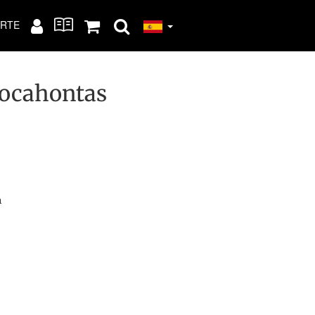
RTE
Pocahontas
a