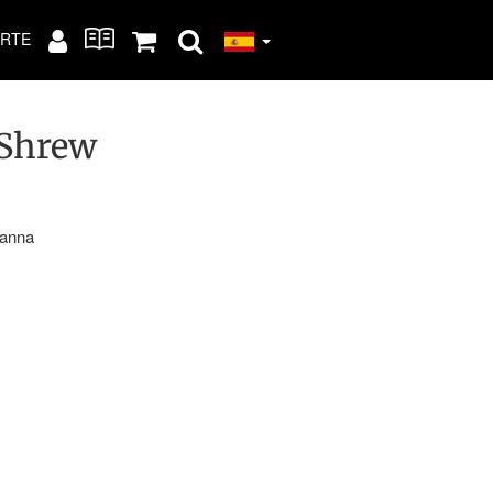
RTE
 Shrew
Vanna