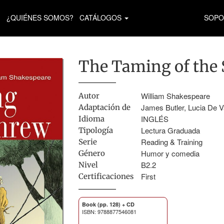
¿QUIÉNES SOMOS?
CATÁLOGOS
SOPO
The Taming of the
William Shakespeare
Autor
James Butler, Lucia De 
Adaptación de
INGLÉS
Idioma
Lectura Graduada
Tipología
Reading & Training
Serie
Humor y comedia
Género
B2.2
Nivel
First
Certificaciones
Book (pp. 128) + CD
ISBN: 9788877546081