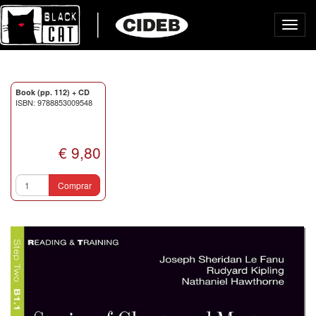
Toggl
navig
Book (pp. 112) + CD
ISBN: 9788853009548
€ 9,80
Comprar