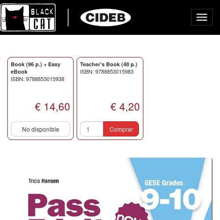
Toggl
navig
Book (96 p.) + Easy
Teacher’s Book (48 p.)
ISBN: 9788853015983
eBook
ISBN: 9788853015938
€ 14,60
€ 4,20
No disponible
Comprar